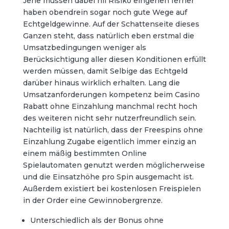
Jene müssen dabei nil Risiko eingehen ferner
haben obendrein sogar noch gute Wege auf
Echtgeldgewinne. Auf der Schattenseite dieses
Ganzen steht, dass natürlich eben erstmal die
Umsatzbedingungen weniger als
Berücksichtigung aller diesen Konditionen erfüllt
werden müssen, damit Selbige das Echtgeld
darüber hinaus wirklich erhalten. Lang die
Umsatzanforderungen kompetenz beim Casino
Rabatt ohne Einzahlung manchmal recht hoch
des weiteren nicht sehr nutzerfreundlich sein.
Nachteilig ist natürlich, dass der Freespins ohne
Einzahlung Zugabe eigentlich immer einzig an
einem mäßig bestimmten Online
Spielautomaten genutzt werden möglicherweise
und die Einsatzhöhe pro Spin ausgemacht ist.
Außerdem existiert bei kostenlosen Freispielen
in der Order eine Gewinnobergrenze.
Unterschiedlich als der Bonus ohne