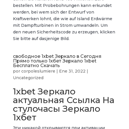
bestellen. Mit Probebohrungen kann erkundet
werden, bei wem sich der Entwurf von
Kraftwerken lohnt, die wie auf Island Erdwärme
mit Dampfturbinen in Strom umwandeln. Um
den neuen Sicherheitscode zu erzeugen, klicken
Sie bitte auf dasjenige Bild.
свободное 1xbet Зеркало в Сегодня
Прямо только 1хбет Зеркало 1xbet
Бесплатно Скачать
por
corpoleslumiere
|
Ene 31, 2022
|
Uncategorized
1xbet Зеркало
актуальная Ссылка На
стулочасы Зеркало
1хбет
Эти никакой открываются при активации