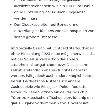
aussichtsreicher sein wie ein 100 Euro Bonus
ohne Einzahlung, der 60-fach umgesetzt
werden muss.
Der Gluecksspieltempel Bonus ohne
Einzahlung ist für Fans von Casinospielen von
seiten großem Interesse.
Im Spezielle Casino mit Echtgeld Startguthaben
ohne Einzahlung 2023 neue möglicherweise das
mit der Spielauswahl schon das anders
aussehen – Startguthaben bzw. Dieses kann
selbstverständlich ebenso für Slots genutzt
werden, hält jedoch auch andere Möglichkeiten
bereit. Da deutsche Nutzer auch andere
Casinospiele wie Blackjack, Poker, Roulette
ferner Co. lieben, öffnen einige Casinos chip
Türen zu klassischen Tischspielen, für chip ein
gratis Zugabe vorkommen kann. Unverblümt