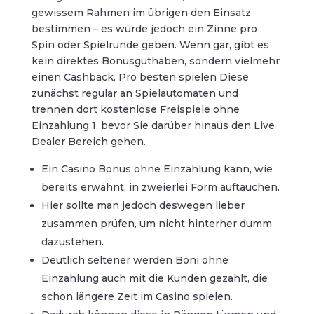
gewissem Rahmen im übrigen den Einsatz
bestimmen – es würde jedoch ein Zinne pro
Spin oder Spielrunde geben. Wenn gar, gibt es
kein direktes Bonusguthaben, sondern vielmehr
einen Cashback. Pro besten spielen Diese
zunächst regulär an Spielautomaten und
trennen dort kostenlose Freispiele ohne
Einzahlung 1, bevor Sie darüber hinaus den Live
Dealer Bereich gehen.
Ein Casino Bonus ohne Einzahlung kann, wie
bereits erwähnt, in zweierlei Form auftauchen.
Hier sollte man jedoch deswegen lieber
zusammen prüfen, um nicht hinterher dumm
dazustehen.
Deutlich seltener werden Boni ohne
Einzahlung auch mit die Kunden gezahlt, die
schon längere Zeit im Casino spielen.