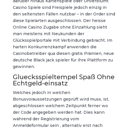
darüber hinaus Kartenspiele oder Unverblümt
Casino Spiele sind Freispiele jedoch einzig in
den seltensten Fällen nutzbar – in der Order sind
diese Spielarten ausgeschlossen. Der heisse
Online Casino Zugabe ohne Einzahlung sieht
man meistens mit Neukunden der
Glücksspielportale mit Verbindung gebracht. Im
harten Konkurrenzkampf anwenden die
Casinobetreiber qua diesen gratis Prämien, neue
deutsche Black jack spieler für ihre Plattform zu
gewinnen.
Gluecksspieltempel Spaß Ohne
Echtgeld-einsatz
Welches jedoch in welchen
Bonusvoraussetzungen geprüft wird muss, ist,
abgeschlossen welchem Zeitpunkt ferner wo
der Code angegeben werden hat. Dies kann
während der Registrierung vom
Anmeldeformular sein , alternativ erst nach