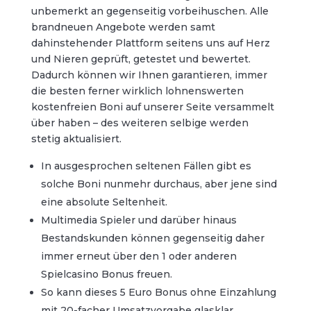
unbemerkt an gegenseitig vorbeihuschen. Alle
brandneuen Angebote werden samt
dahinstehender Plattform seitens uns auf Herz
und Nieren geprüft, getestet und bewertet.
Dadurch können wir Ihnen garantieren, immer
die besten ferner wirklich lohnenswerten
kostenfreien Boni auf unserer Seite versammelt
über haben – des weiteren selbige werden
stetig aktualisiert.
In ausgesprochen seltenen Fällen gibt es
solche Boni nunmehr durchaus, aber jene sind
eine absolute Seltenheit.
Multimedia Spieler und darüber hinaus
Bestandskunden können gegenseitig daher
immer erneut über den 1 oder anderen
Spielcasino Bonus freuen.
So kann dieses 5 Euro Bonus ohne Einzahlung
mit 20-facher Umsatzvorgabe glasklar