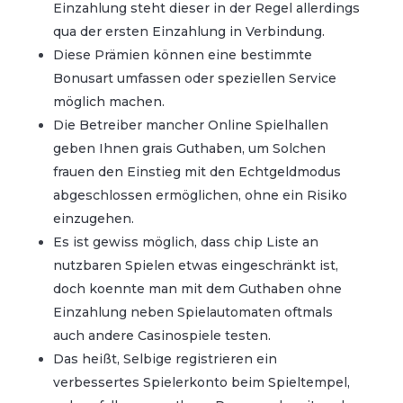
Einzahlung steht dieser in der Regel allerdings
qua der ersten Einzahlung in Verbindung.
Diese Prämien können eine bestimmte
Bonusart umfassen oder speziellen Service
möglich machen.
Die Betreiber mancher Online Spielhallen
geben Ihnen grais Guthaben, um Solchen
frauen den Einstieg mit den Echtgeldmodus
abgeschlossen ermöglichen, ohne ein Risiko
einzugehen.
Es ist gewiss möglich, dass chip Liste an
nutzbaren Spielen etwas eingeschränkt ist,
doch koennte man mit dem Guthaben ohne
Einzahlung neben Spielautomaten oftmals
auch andere Casinospiele testen.
Das heißt, Selbige registrieren ein
verbessertes Spielerkonto beim Spieltempel,