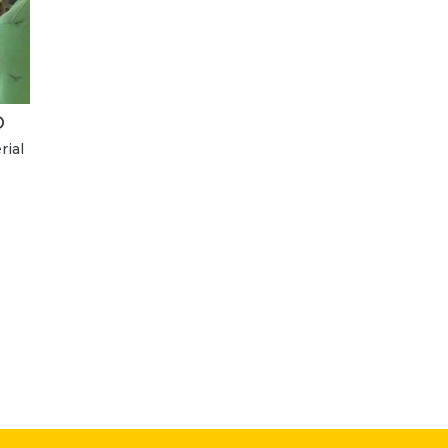
O
rial