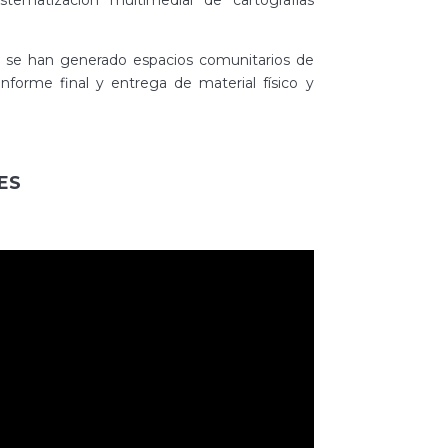
istematización multimedial de cartografías
 se han generado espacios comunitarios de
 informe final y entrega de material físico y
ES